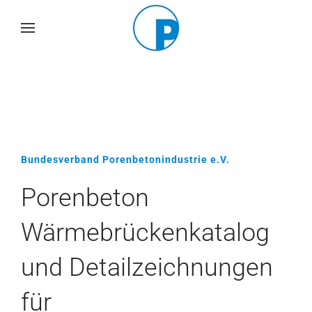
Skip
to
main
content
Bundesverband Porenbetonindustrie e.V.
Porenbeton
Wärmebrückenkatalog
und Detailzeichnungen
für