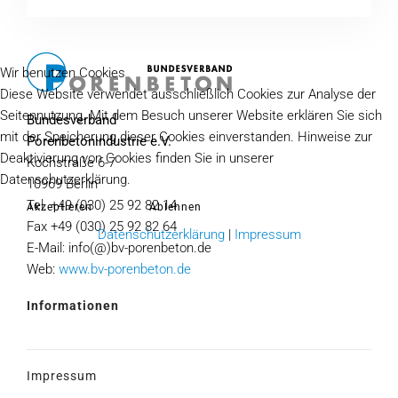
Wir benutzen Cookies
Diese Website verwendet ausschließlich Cookies zur Analyse der
Seitennutzung. Mit dem Besuch unserer Website erklären Sie sich
Bundesverband
mit der Speicherung dieser Cookies einverstanden. Hinweise zur
Porenbetonindustrie e.V.
Deaktivierung von Cookies finden Sie in unserer
Kochstraße 6-7
Datenschutzerklärung.
10969 Berlin
Tel. +49 (030) 25 92 82 14
Akzeptieren
Ablehnen
Fax +49 (030) 25 92 82 64
Datenschutzerklärung
|
Impressum
E-Mail: info(@)bv-porenbeton.de
Web:
www.bv-porenbeton.de
Informationen
Impressum