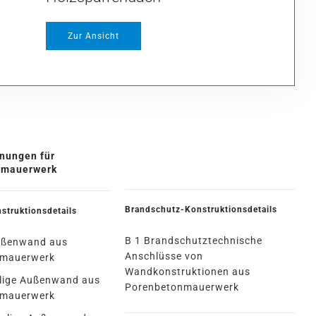
Zur Ansicht
nungen für
nmauerwerk
Brandschutz-Konstruktionsdetails
struktionsdetails
B 1 Brandschutztechnische
außenwand aus
Anschlüsse von
nmauerwerk
Wandkonstruktionen aus
alige Außenwand aus
Porenbetonmauerwerk
nmauerwerk