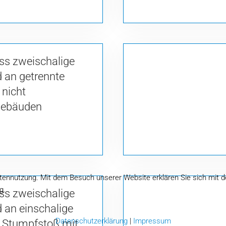
ss zweischalige
 an getrennte
 nicht
 Gebäuden
tennutzung. Mit dem Besuch unserer Website erklären Sie sich mit d
g.
ss zweischalige
an einschalige
Datenschutzerklärung
|
Impressum
 Stumpfstoß mit