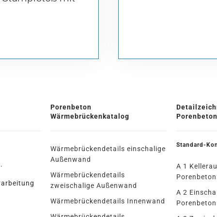
Porenbeton
Detailzeich
Wärmebrückenkatalog
Porenbeto
Standard-Kon
Wärmebrückendetails einschalige
Außenwand
.
A 1 Keller
Wärmebrückendetails
Porenbeto
rarbeitung
zweischalige Außenwand
A 2 Einsch
Wärmebrückendetails Innenwand
Porenbeto
Wärmebrückendetails