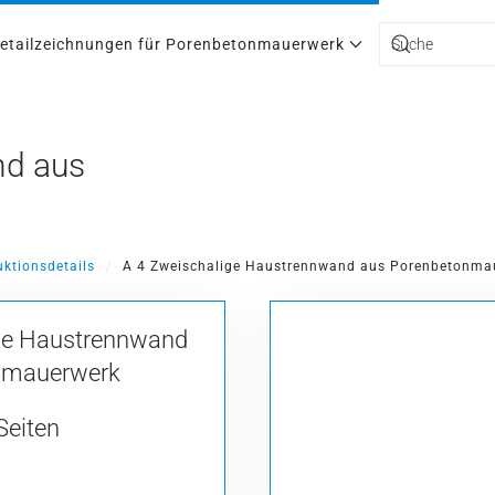
etailzeichnungen für Porenbetonmauerwerk
Type 2 or more ch
nd aus
ktionsdetails
A 4 Zweischalige Haustrennwand aus Porenbetonma
ge Haustrennwand
nmauerwerk
Seiten