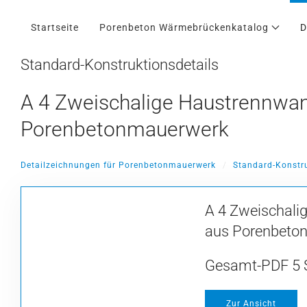
Startseite
Porenbeton Wärmebrückenkatalog
D
Skip
to
main
Standard-Konstruktionsdetails
content
A 4 Zweischalige Haustrennwa
Porenbetonmauerwerk
Detailzeichnungen für Porenbetonmauerwerk
Standard-Konstru
A 4 Zweischali
aus Porenbeto
Gesamt-PDF 5 
Zur Ansicht