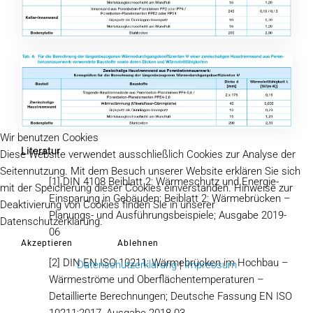
Wir benutzen Cookies
Literatur
Diese Website verwendet ausschließlich Cookies zur Analyse der
Seitennutzung. Mit dem Besuch unserer Website erklären Sie sich
[1] DIN 4108 Beiblatt 2: Wärmeschutz und Energie-
mit der Speicherung dieser Cookies einverstanden. Hinweise zur
Einsparung in Gebäuden; Beiblatt 2: Wärmebrücken –
Deaktivierung von Cookies finden Sie in unserer
Planungs- und Ausführungsbeispiele; Ausgabe 2019-
Datenschutzerklärung.
06
Akzeptieren
Ablehnen
[2] DIN EN ISO 10211: Wärmebrücken im Hochbau –
Datenschutzerklärung
|
Impressum
Wärmeströme und Oberflächentemperaturen –
Detaillierte Berechnungen; Deutsche Fassung EN ISO
10211:2017, Ausgabe 2018-03