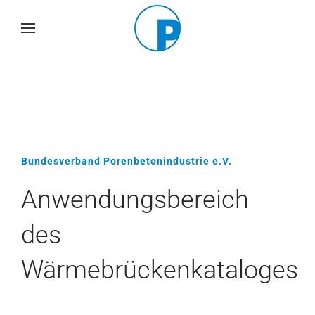
Skip
to
main
content
Bundesverband Porenbetonindustrie e.V.
Anwendungsbereich
des
Wärmebrückenkataloges