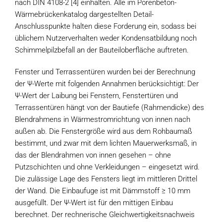
nach DIN 4108-2 [4] einhalten. Alle im Porenbeton-
Wärmebrückenkatalog dargestellten Detail-
Anschlusspunkte halten diese Forderung ein, sodass bei
üblichem Nutzerverhalten weder Kondensatbildung noch
Schimmelpilzbefall an der Bauteiloberfläche auftreten.
Fenster und Terrassentüren wurden bei der Berechnung
der Ψ-Werte mit folgenden Annahmen berücksichtigt: Der
Ψ-Wert der Laibung bei Fenstern, Fenstertüren und
Terrassentüren hängt von der Bautiefe (Rahmendicke) des
Blendrahmens in Wärmestromrichtung von innen nach
außen ab. Die Fenstergröße wird aus dem Rohbaumaß
bestimmt, und zwar mit dem lichten Mauerwerksmaß, in
das der Blendrahmen von innen gesehen – ohne
Putzschichten und ohne Verkleidungen – eingesetzt wird.
Die zulässige Lage des Fensters liegt im mittleren Drittel
der Wand. Die Einbaufuge ist mit Dämmstoff ≥ 10 mm
ausgefüllt. Der Ψ-Wert ist für den mittigen Einbau
berechnet. Der rechnerische Gleichwertigkeitsnachweis