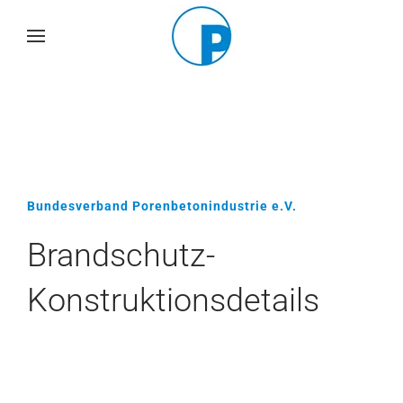
Skip
to
main
content
Bundesverband Porenbetonindustrie e.V.
Brandschutz-
Konstruktionsdeta