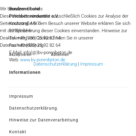
Bundesverband
Wir benutzen Cookies
Porenbetonindustrie e.V.
Diese Website verwendet ausschließlich Cookies zur Analyse der
Kochstraße 6-7
Seitennutzung. Mit dem Besuch unserer Website erklären Sie sich
10969 Berlin
mit der Speicherung dieser Cookies einverstanden. Hinweise zur
Tel. +49 (030) 25 92 82 14
Deaktivierung von Cookies finden Sie in unserer
Fax +49 (030) 25 92 82 64
Datenschutzerklärung.
E-Mail: info(@)bv-porenbeton.de
Akzeptieren
Ablehnen
Web:
www.bv-porenbeton.de
Datenschutzerklärung
|
Impressum
Informationen
Impressum
Datenschutzerklärung.
Hinweise zur Datenverarbeitung
Kontakt